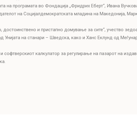
а на програмата во Фондација „Фридрих Еберт“, Ивана Вучкова
едателот на Социјалдемократската младина на Македонија, Мар
, достоинствено и пристапно домување за сите“, учество зедо
 од Унијата на станари – Шведска, како и Ханс Еклунд од Меѓун
а и софтверскиот калкулатор за регулирање на пазарот на изда
ка.