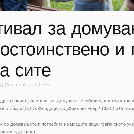
ивал за домува
достоинствено и 
а сите
59 Comments
0
Likes
одржа првиот „Фестивал за домување: Безбедно, достоинствено
е и станари (ОДС), Фондацијата „Фридрих Еберт” (ФЕС) и Социј
и со домувањето и потребите на младите лица, граѓанското уч
овата еднаквост.