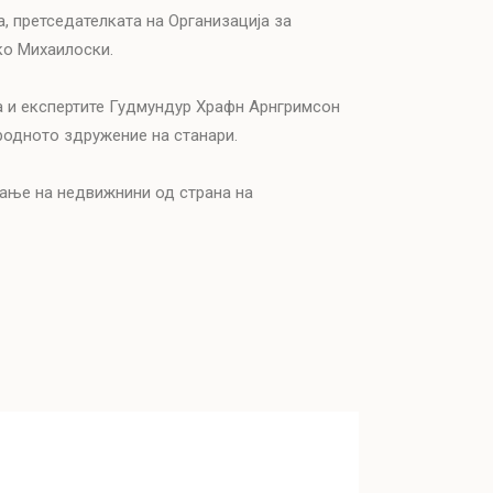
, претседателката на Организација за
ко Михаилоски.
а и експертите Гудмундур Храфн Арнгримсон
ародното здружение на станари.
вање на недвижнини од страна на