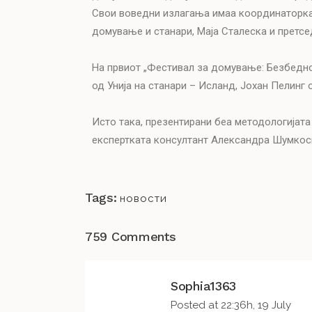
Свои воведни излагања имаа координаторкат
домување и станари, Маја Сталеска и претс
На првиот „Фестивал за домување: Безбедно
од Унија на станари – Исланд, Јохан Пелинг
Исто така, презентирани беа методологијат
експертката консултант Александра Шумкос
Tags:
новости
759 Comments
Sophia1363
Posted at 22:36h, 19 July