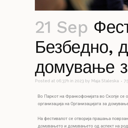
21 Sep
Фест
Безбедно, 
домување з
Posted at 06:37h
in
2023
by
Maja Staleska
7
Во Паркот на Франкофонијата во Скопје се 
организација на Организацијата за домувањ
На фестивалот се отворија прашања поврзан
домувањето и домувањето од аспект на род