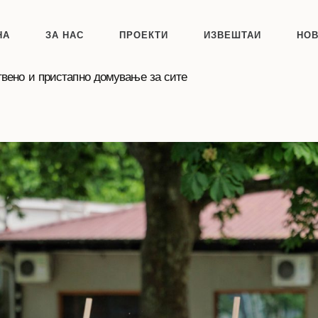
НА
ЗА НАС
ПРОЕКТИ
ИЗВЕШТАИ
НО
твено и пристапно домување за сите