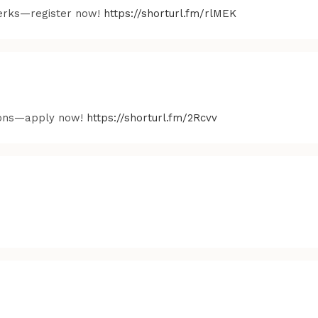
 perks—register now!
https://shorturl.fm/rlMEK
sions—apply now!
https://shorturl.fm/2Rcvv