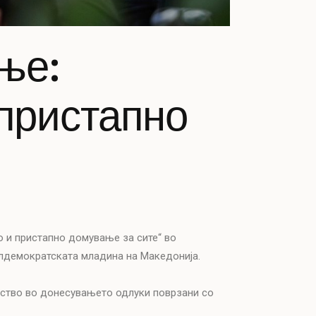
ње:
пристапно
 и пристапно домување за сите“ во
алдемократската младина на Македонија.
ество во донесувањето одлуки поврзани со