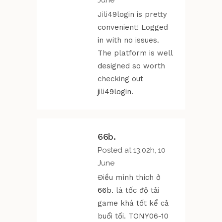
June
Jili49login is pretty
convenient! Logged
in with no issues.
The platform is well
designed so worth
checking out
jili49login
.
66b.
Posted at 13:02h, 10
June
Điều mình thích ở
66b.
là tốc độ tải
game khá tốt kể cả
buổi tối. TONY06-10