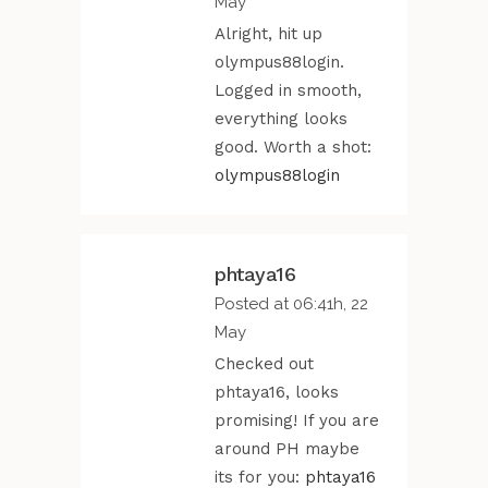
May
Alright, hit up
olympus88login.
Logged in smooth,
everything looks
good. Worth a shot:
olympus88login
phtaya16
Posted at 06:41h, 22
May
Checked out
phtaya16, looks
promising! If you are
around PH maybe
its for you:
phtaya16