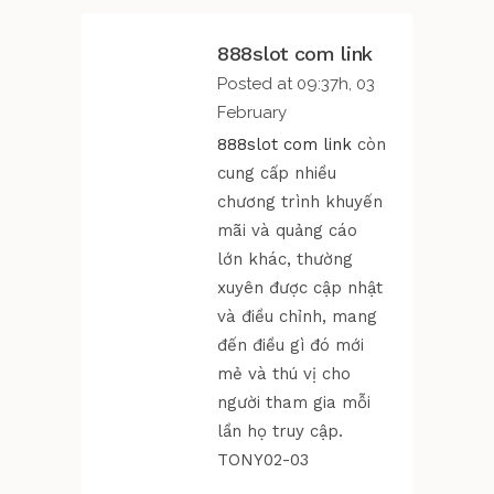
888slot com link
Posted at 09:37h, 03
February
888slot com link
còn
cung cấp nhiều
chương trình khuyến
mãi và quảng cáo
lớn khác, thường
xuyên được cập nhật
và điều chỉnh, mang
đến điều gì đó mới
mẻ và thú vị cho
người tham gia mỗi
lần họ truy cập.
TONY02-03