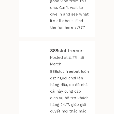
good vibe from this
one. Can’t wait to
dive in and see what
it’s all about. Find
the fun here
zt777
888slot freebet
Posted at 11:37h, 18
March
888slot freebet
luôn
đặt người chơi lên
hàng đầu, do đó nhà
cái này cung cấp
dịch vụ hỗ trợ khách
hàng 24/7, giúp giải
quyết mọi thắc mắc