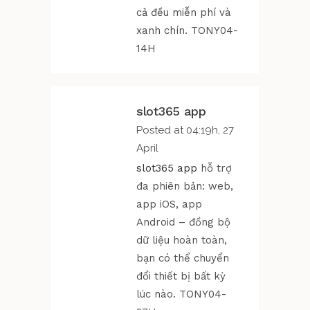
cả đều miễn phí và
xanh chín. TONY04-
14H
slot365 app
Posted at 04:19h, 27
April
slot365 app
hỗ trợ
đa phiên bản: web,
app iOS, app
Android – đồng bộ
dữ liệu hoàn toàn,
bạn có thể chuyển
đổi thiết bị bất kỳ
lúc nào. TONY04-