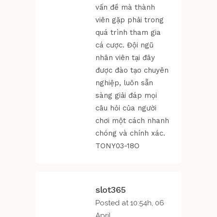
vấn đề mà thành
viên gặp phải trong
quá trình tham gia
cá cược. Đội ngũ
nhân viên tại đây
được đào tạo chuyên
nghiệp, luôn sẵn
sàng giải đáp mọi
câu hỏi của người
chơi một cách nhanh
chóng và chính xác.
TONY03-18O
slot365
Posted at 10:54h, 06
April