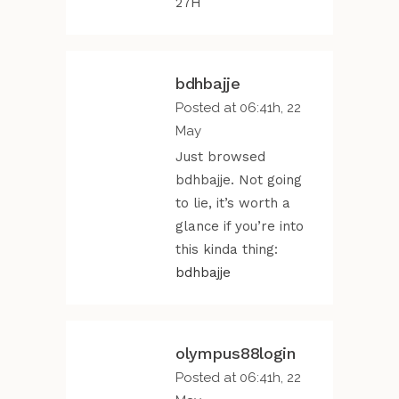
27H
bdhbajje
Posted at 06:41h, 22
May
Just browsed
bdhbajje. Not going
to lie, it’s worth a
glance if you’re into
this kinda thing:
bdhbajje
olympus88login
Posted at 06:41h, 22