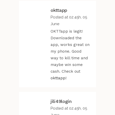
okttapp
Posted at 02:45h, 05
June
OKTTapp is legit!
Downloaded the
app, works great on
my phone. Good
way to kill time and
maybe win some
cash. Check out
okttapp
!
jili49login
Posted at 02:45h, 05