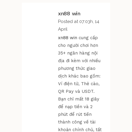
xn88 win
Posted at 07:03h, 14
April
xn88 win
cung cấp
cho người chơi hơn
35+ ngân hàng nội
địa đi kèm với nhiều
phương thức giao
dịch khác bao gồm:
Ví điện tử, Thẻ cào,
QR Pay và USDT.
Bạn chỉ mất 18 giây
để nạp tiền và 2
phút để rút tiền
thành công về tài
khoản chính chủ, tất