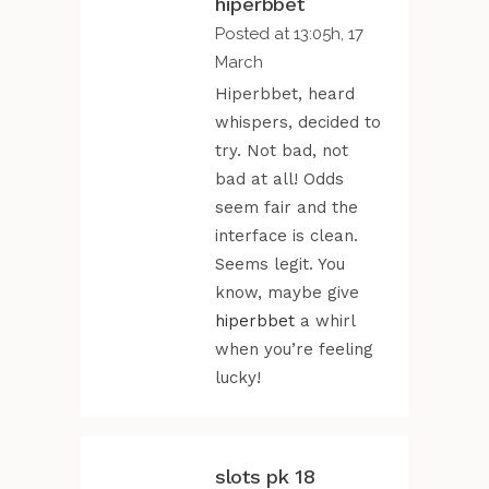
hiperbbet
Posted at 13:05h, 17
March
Hiperbbet, heard
whispers, decided to
try. Not bad, not
bad at all! Odds
seem fair and the
interface is clean.
Seems legit. You
know, maybe give
hiperbbet
a whirl
when you’re feeling
lucky!
slots pk 18