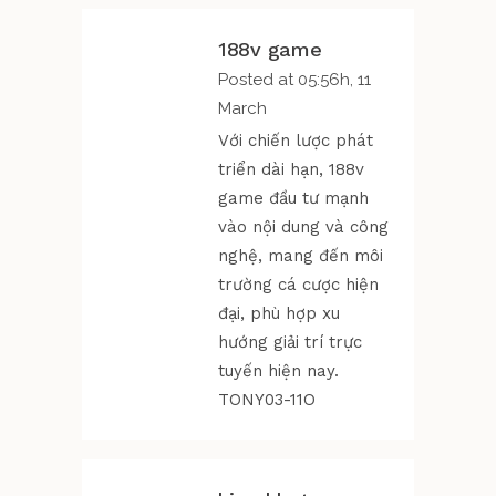
188v game
Posted at 05:56h, 11
March
Với chiến lược phát
triển dài hạn, 188v
game đầu tư mạnh
vào nội dung và công
nghệ, mang đến môi
trường cá cược hiện
đại, phù hợp xu
hướng giải trí trực
tuyến hiện nay.
TONY03-11O