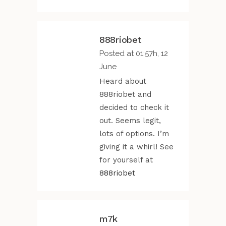
888riobet
Posted at 01:57h, 12
June
Heard about
888riobet and
decided to check it
out. Seems legit,
lots of options. I’m
giving it a whirl! See
for yourself at
888riobet
m7k