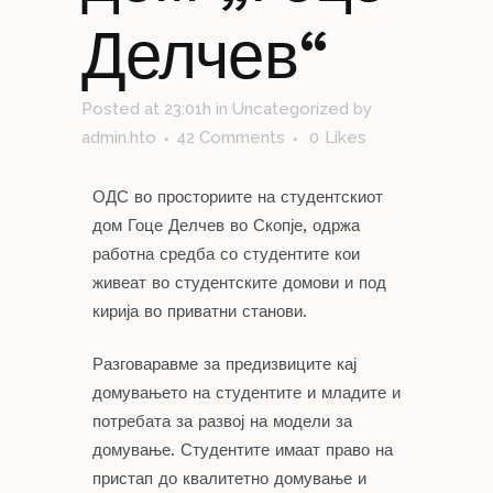
Делчев“
Posted at 23:01h
in
Uncategorized
by
admin.hto
42 Comments
0
Likes
ОДС во просториите на студентскиот
дом Гоце Делчев во Скопје, одржа
работна средба со студентите кои
живеат во студентските домови и под
кирија во приватни станови.
Разговаравме за предизвиците кај
домувањето на студентите и младите и
потребата за развој на модели за
домување. Студентите имаат право на
пристап до квалитетно домување и